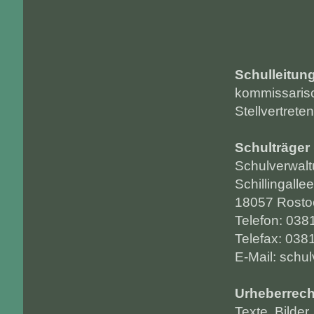
Schulleitun
kommissarisc
Stellvertrete
Schulträger
Schulverwal
Schillingalle
18057 Rosto
Telefon: 03
Telefax: 038
E-Mail: schu
Urheberrech
Texte, Bilder