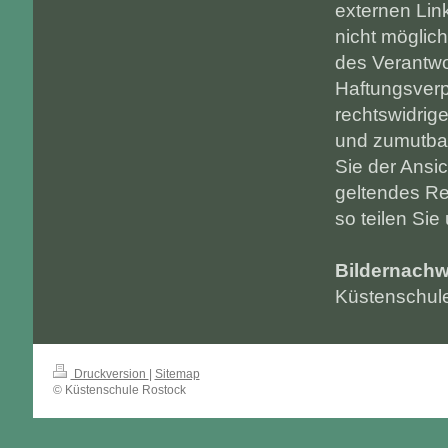
externen Lin
nicht möglich
des Verantwo
Haftungsverp
rechtswidrig
und zumutbar
Sie der Ansic
geltendes Re
so teilen Sie 
Bildernachw
Küstenschul
Druckversion
|
Sitemap
© Küstenschule Rostock