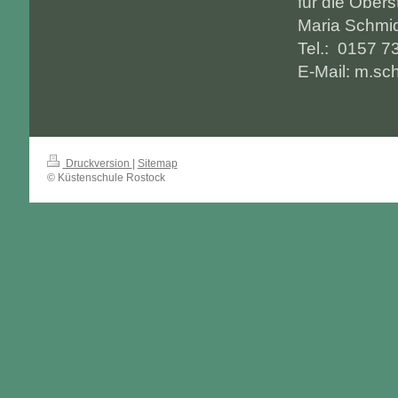
für die Obers
Maria Schmi
Tel.: 0157 7
E-Mail: m.sc
Druckversion
|
Sitemap
© Küstenschule Rostock