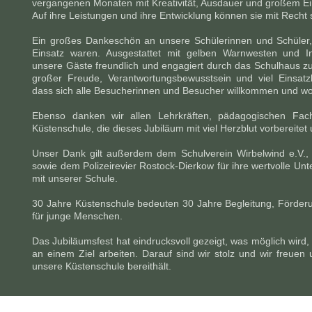
vergangenen Monaten mit Kreativität, Ausdauer und großem Eins
Auf ihre Leistungen und ihre Entwicklung können sie mit Recht s
Ein großes Dankeschön an unsere Schülerinnen und Schüler,
Einsatz waren. Ausgestattet mit gelben Warnwesten und Inf
unsere Gäste freundlich und engagiert durch das Schulhaus zu
großer Freude, Verantwortungsbewusstsein und viel Einsatzb
dass sich alle Besucherinnen und Besucher willkommen und woh
Ebenso danken wir allen Lehrkräften, pädagogischen Fach
Küstenschule, die dieses Jubiläum mit viel Herzblut vorbereitet
Unser Dank gilt außerdem dem Schulverein Wirbelwind e.V.,
sowie dem Polizeirevier Rostock-Dierkow für ihre wertvolle Un
mit unserer Schule.
30 Jahre Küstenschule bedeuten 30 Jahre Begleitung, Förde
für junge Menschen.
Das Jubiläumsfest hat eindrucksvoll gezeigt, was möglich wi
an einem Ziel arbeiten. Darauf sind wir stolz und wir freuen 
unsere Küstenschule bereithält.