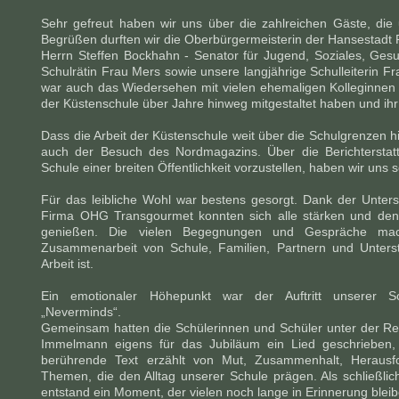
Sehr gefreut haben wir uns über die zahlreichen Gäste, die 
Begrüßen durften wir die Oberbürgermeisterin der Hansestadt 
Herrn Steffen Bockhahn - Senator für Jugend, Soziales, Gesu
Schulrätin Frau Mers sowie unsere langjährige Schulleiterin F
war auch das Wiedersehen mit vielen ehemaligen Kolleginnen 
der Küstenschule über Jahre hinweg mitgestaltet haben und ihr
Dass die Arbeit der Küstenschule weit über die Schulgrenzen
auch der Besuch des Nordmagazins. Über die Berichterstatt
Schule einer breiten Öffentlichkeit vorzustellen, haben wir uns s
Für das leibliche Wohl war bestens gesorgt. Dank der Unters
Firma OHG Transgourmet konnten sich alle stärken und de
genießen. Die vielen Begegnungen und Gespräche macht
Zusammenarbeit von Schule, Familien, Partnern und Unterst
Arbeit ist.
Ein emotionaler Höhepunkt war der Auftritt unserer 
„Neverminds“.
Gemeinsam hatten die Schülerinnen und Schüler unter der R
Immelmann eigens für das Jubiläum ein Lied geschrieben, 
berührende Text erzählt von Mut, Zusammenhalt, Heraus
Themen, die den Alltag unserer Schule prägen. Als schließli
entstand ein Moment, der vielen noch lange in Erinnerung bleib