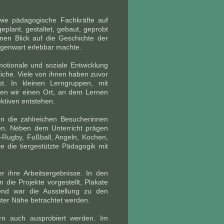
wie pädagogische Fachkräfte auf
eplant, gestaltet, gebaut, geprobt
inen Blick auf die Geschichte der
egenwart erlebbar machte.
otionale und soziale Entwicklung
liche. Viele von ihnen haben zuvor
st. In kleinen Lerngruppen, mit
ffen wir einen Ort, an dem Lernen
ktiven entstehen.
ten die zahlreichen Besucherinnen
n. Neben dem Unterricht prägen
hl-Rugby, Fußball, Angeln, Kochen,
 die tiergestützte Pädagogik mit
r ihre Arbeitsergebnisse. In den
die Projekte vorgestellt, Plakate
kend war die Ausstellung zu den
ster Nähe betrachtet werden.
ern auch ausprobiert werden. Im