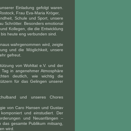
unserer Einladung gefolgt waren.
Rostock, Frau Eva-Maria Kröger,
ndheit, Schule und Sport, unsere
rau Schrötter. Besonders emotional
und Kollegen, die die Entwicklung
 bis heute eng verbunden sind.
 hinaus wahrgenommen wird, zeigte
ung und die Möglichkeit, unsere
ehr gefreut.
tützung von Wohltat e.V. und der
n Tag in angenehmer Atmosphäre
en deutlich, wie wichtig die
ützern für das Gelingen unserer
Schulband und unseres Chores
egie von Caro Hansen und Gustav
komponiert und einstudiert. Der
forderungen und Neuanfängen –
ch das gesamte Publikum mitsang,
en wird.