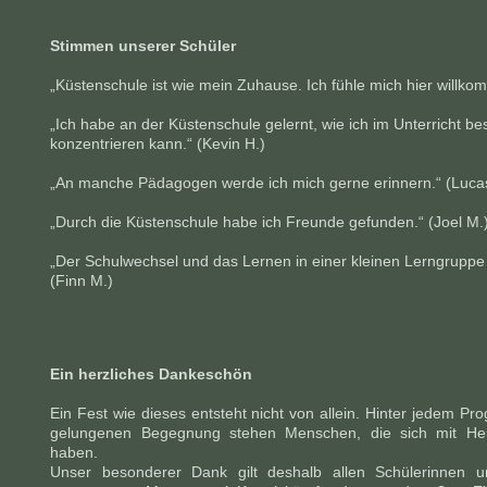
Stimmen unserer Schüler
„Küstenschule ist wie mein Zuhause. Ich fühle mich hier willko
„Ich habe an der Küstenschule gelernt, wie ich im Unterricht b
konzentrieren kann.“ (Kevin H.)
„An manche Pädagogen werde ich mich gerne erinnern.“ (Lucas
„Durch die Küstenschule habe ich Freunde gefunden.“ (Joel M.
„Der Schulwechsel und das Lernen in einer kleinen Lerngruppe h
(Finn M.)
Ein herzliches Dankeschön
Ein Fest wie dieses entsteht nicht von allein. Hinter jedem P
gelungenen Begegnung stehen Menschen, die sich mit He
haben.
Unser besonderer Dank gilt deshalb allen Schülerinnen 