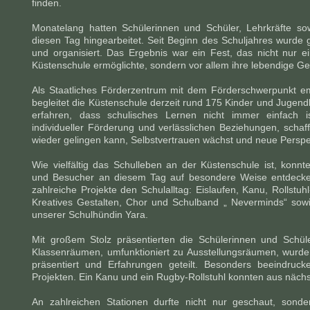
finden.
Monatelang hatten Schülerinnen und Schüler, Lehrkräfte so
diesen Tag hingearbeitet. Seit Beginn des Schuljahres wurde g
und organisiert. Das Ergebnis war ein Fest, das nicht nur e
Küstenschule ermöglichte, sondern vor allem ihre lebendige G
Als Staatliches Förderzentrum mit dem Förderschwerpunkt em
begleitet die Küstenschule derzeit rund 175 Kinder und Jugend
erfahren, dass schulisches Lernen nicht immer einfach i
individueller Förderung und verlässlichen Beziehungen, scha
wieder gelingen kann, Selbstvertrauen wächst und neue Perspe
Wie vielfältig das Schulleben an der Küstenschule ist, konn
und Besucher an diesem Tag auf besondere Weise entdecke
zahlreiche Projekte den Schulalltag: Eislaufen, Kanu, Rollstu
Kreatives Gestalten, Chor und Schulband „ Neverminds“ sowie
unserer Schulhündin Yara.
Mit großem Stolz präsentierten die Schülerinnen und Schüle
Klassenräumen, umfunktioniert zu Ausstellungsräumen, wurden 
präsentiert und Erfahrungen geteilt. Besonders beeindruc
Projekten. Ein Kanu und ein Rugby-Rollstuhl konnten aus näch
An zahlreichen Stationen durfte nicht nur geschaut, sond