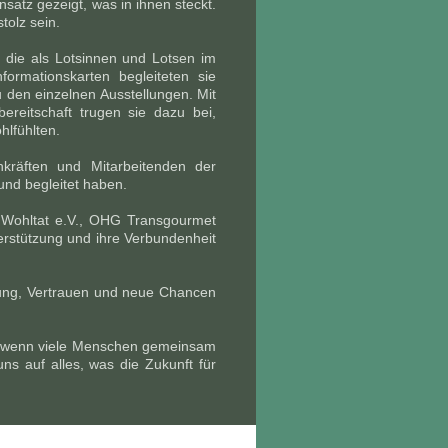
atz gezeigt, was in ihnen steckt.
tolz sein.
 die als Lotsinnen und Lotsen im
ormationskarten begleiteten sie
 den einzelnen Ausstellungen. Mit
ereitschaft trugen sie dazu bei,
lfühlten.
kräften und Mitarbeitenden der
 und begleitet haben.
 Wohltat e.V., OHG Transgourmet
terstützung und ihre Verbundenheit
rung, Vertrauen und neue Chancen
rd, wenn viele Menschen gemeinsam
uns auf alles, was die Zukunft für