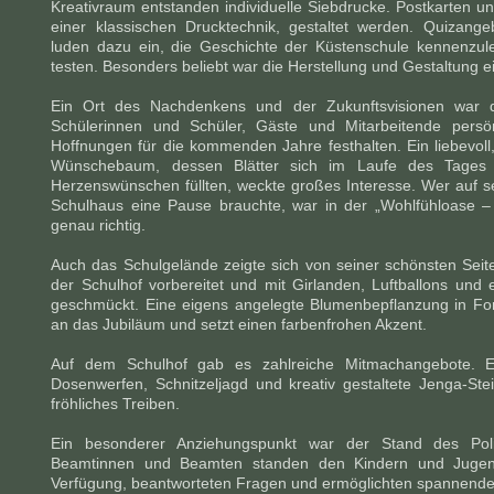
Kreativraum entstanden individuelle Siebdrucke. Postkarten un
einer klassischen Drucktechnik, gestaltet werden. Quizan
luden dazu ein, die Geschichte der Küstenschule kennenzu
testen. Besonders beliebt war die Herstellung und Gestaltung e
Ein Ort des Nachdenkens und der Zukunftsvisionen war di
Schülerinnen und Schüler, Gäste und Mitarbeitende per
Hoffnungen für die kommenden Jahre festhalten. Ein liebevoll,
Wünschebaum, dessen Blätter sich im Laufe des Tages 
Herzenswünschen füllten, weckte großes Interesse. Wer auf s
Schulhaus eine Pause brauchte, war in der „Wohlfühloase –
genau richtig.
Auch das Schulgelände zeigte sich von seiner schönsten Seite
der Schulhof vorbereitet und mit Girlanden, Luftballons und
geschmückt. Eine eigens angelegte Blumenbepflanzung in For
an das Jubiläum und setzt einen farbenfrohen Akzent.
Auf dem Schulhof gab es zahlreiche Mitmachangebote. E
Dosenwerfen, Schnitzeljagd und kreativ gestaltete Jenga-Ste
fröhliches Treiben.
Ein besonderer Anziehungspunkt war der Stand des Poliz
Beamtinnen und Beamten standen den Kindern und Jugend
Verfügung, beantworteten Fragen und ermöglichten spannende Ei