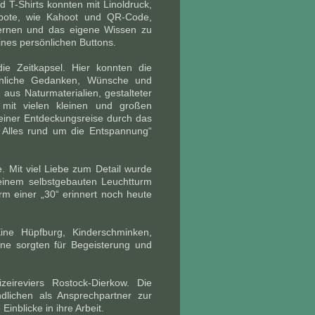
d T-Shirts konnten mit Linoldruck,
gebote, wie Kahoot und QR-Code,
lernen und das eigene Wissen zu
ines persönlichen Buttons.
e Zeitkapsel. Hier konnten die
sönliche Gedanken, Wünsche und
 aus Naturmaterialien, gestalteter
mit vielen kleinen und großen
einer Entdeckungsreise durch das
 Alles rund um die Entspannung“
. Mit viel Liebe zum Detail wurde
 einem selbstgebauten Leuchtturm
m einer „30“ erinnert noch heute
ine Hüpfburg, Kinderschminken,
ine sorgten für Begeisterung und
eireviers Rostock-Dierkow. Die
lichen als Ansprechpartner zur
nblicke in ihre Arbeit.