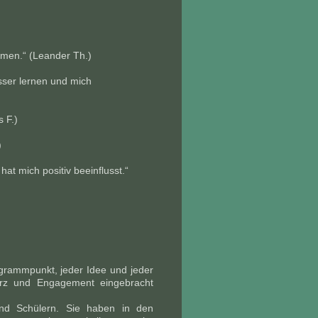
mmen.“ (Leander Th.)
esser lernen und mich
 F.)
)
at mich positiv beeinflusst.“
rogrammpunkt, jeder Idee und jeder
rz und Engagement eingebracht
und Schülern. Sie haben in den